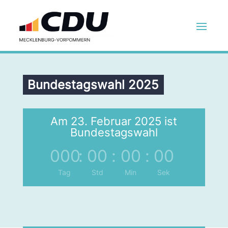
Bundestagswahl 2025
Am 23. Februar 2025 ist
Bundestagswahl
000
:
00
:
00
:
00
Tag
Std
Min
Sek