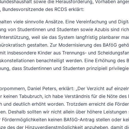
 Bundeshaushalt sowie die Herausforderung, Vorhaben ang
, Bundesvorsitzende des RCDS erklärt:
alten viele sinnvolle Ansätze. Eine Vereinfachung und Digit
ng von Studentinnen und Studenten sowie Azubis sind richt
nterstützung, weil sie das System langfristig planbarer ma
nbürokratisch gestalten. Zur Modernisierung des BAföG geh
t insbesondere Kinder aus Trennungs- und Scheidungsfamil
konstellationen benachteiligt werden. Eine Erhöhung des B
, dass Studentinnen und Studenten prinzipiell privilegiert
pommern, Daniel Peters, erklärt: „Der Verzicht auf einzel
ür keinen Tabubruch, ich habe Verständnis für die Nöte des 
 und deutlich erhöht worden. Trotzdem erreicht die Förder
ten. Deshalb sollten wir nicht allein über höhere Leistung
r Fördermöglichkeiten keinen BAföG-Antrag stellen oder k
nze des der Hinzuverdienstmöglichkeit anzuheben, damit di