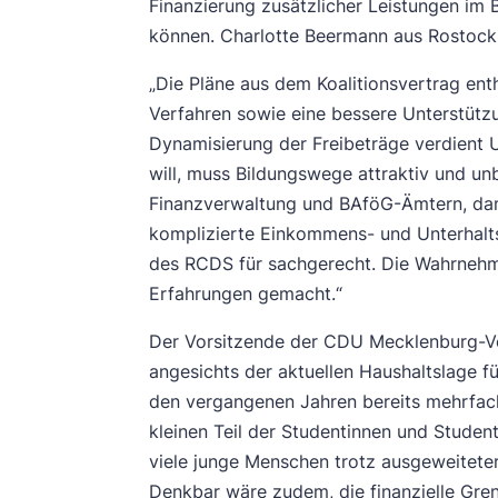
Finanzierung zusätzlicher Leistungen im
können. Charlotte Beermann aus Rostock
„Die Pläne aus dem Koalitionsvertrag enth
Verfahren sowie eine bessere Unterstützu
Dynamisierung der Freibeträge verdient U
will, muss Bildungswege attraktiv und u
Finanzverwaltung und BAföG-Ämtern, dami
komplizierte Einkommens- und Unterhalts
des RCDS für sachgerecht. Die Wahrnehmung
Erfahrungen gemacht.“
Der Vorsitzende der CDU Mecklenburg-Vor
angesichts der aktuellen Haushaltslage f
den vergangenen Jahren bereits mehrfach
kleinen Teil der Studentinnen und Studen
viele junge Menschen trotz ausgeweitete
Denkbar wäre zudem, die finanzielle Gre