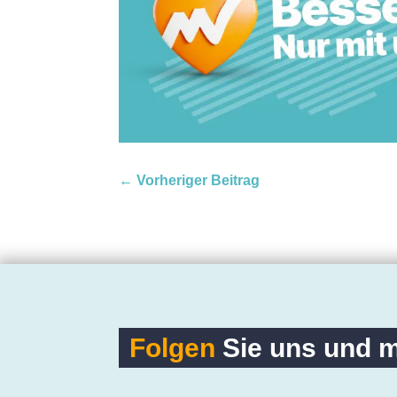
←
Vorheriger Beitrag
Folgen
Sie uns und m