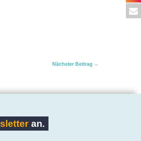
Nächster Beitrag
→
letter
an.