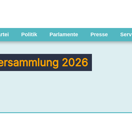
rtei
Politik
Parlamente
Presse
Serv
versammlung 2026